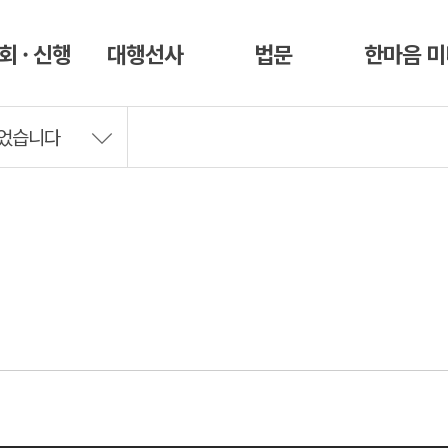
회 · 신행
대행선사
법문
한마음 
피었습니다