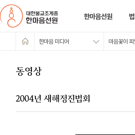
한마음선원
법
한마음 미디어
마음꽃이 
동영상
2004년 새해정진법회