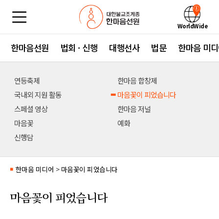
WorldWide
한마음선원
법회 · 신행
대행선사
법문
한마음 미디
연등축제
한마음 합창제
국내외 지원 활동
마음꽃이 피었습니다
스페셜 영상
한마음 저널
마음꽃
예화
신행담
한마음 미디어
>
마음꽃이 피었습니다
■
마음꽃이 피었습니다