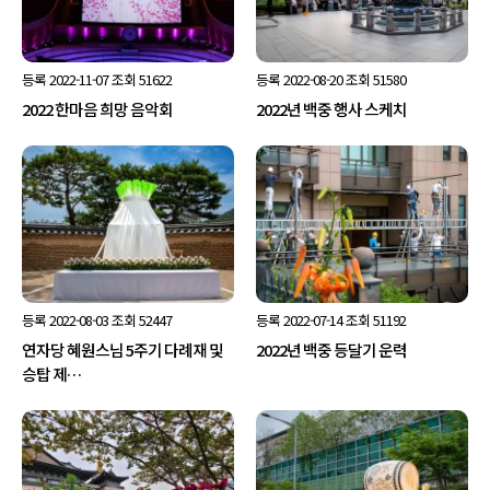
등록
2022-11-07
조회
51622
등록
2022-08-20
조회
51580
2022 한마음 희망 음악회
2022년 백중 행사 스케치
등록
2022-08-03
조회
52447
등록
2022-07-14
조회
51192
연자당 혜원스님 5주기 다례재 및
2022년 백중 등달기 운력
승탑 제…