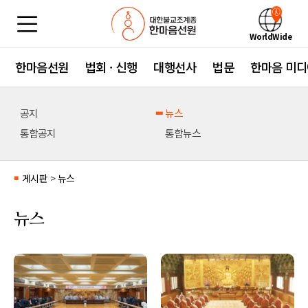
WorldWide
한마음선원
법회 · 신행
대행선사
법문
한마음 미디
공지
뉴스
통합공지
통합뉴스
게시판
>
뉴스
■
뉴스