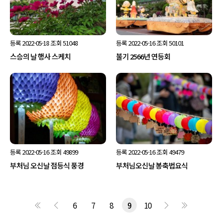
등록
2022-05-18
조회
51048
등록
2022-05-16
조회
50101
스승의 날 행사 스케치
불기 2566년 연등회
등록
2022-05-16
조회
49899
등록
2022-05-16
조회
49479
부처님 오신날 점등식 풍경
부처님오신날 봉축법요식
6
7
8
9
10