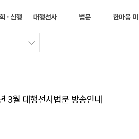
회 · 신행
대행선사
법문
한마음 
025년 3월 대행선사법문 방송안내