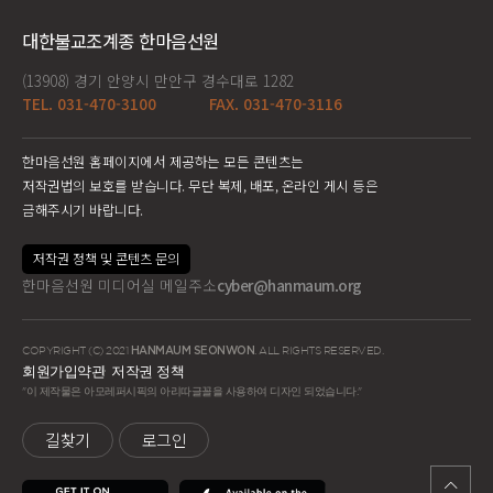
대한불교조계종 한마음선원
(13908) 경기 안양시 만안구 경수대로 1282
TEL. 031-470-3100
FAX. 031-470-3116
한마음선원 홈페이지에서 제공하는 모든 콘텐츠는
저작권법의 보호를 받습니다. 무단 복제, 배포, 온라인 게시 등은
금해주시기 바랍니다.
저작권 정책 및 콘텐츠 문의
한마음선원 미디어실 메일주소
cyber@hanmaum.org
COPYRIGHT (C) 2021
HANMAUM SEONWON
. ALL RIGHTS RESERVED.
회원가입약관
저작권 정책
"이 제작물은 아모레퍼시픽의 아리따글꼴을 사용하여 디자인 되었습니다."
길찾기
로그인