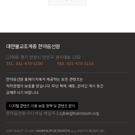
대한불교조계종 한마음선원
(13908) 경기 안양시 만안구 경수대로 1282
TEL. 031-470-3100
FAX. 031-470-3116
한마음선원 홈페이지에서 제공하는 모든 콘텐츠는
저작권법의 보호를 받습니다. 무단 복제, 배포, 온라인 게시 등은
금해주시기 바랍니다.
디지털 콘텐츠 이용 보호 정책 및 콘텐츠 문의
한마음선원 미디어실 메일주소
cyber@hanmaum.org
COPYRIGHT (C) 2021
HANMAUM SEONWON
. ALL RIGHTS RESERVED.