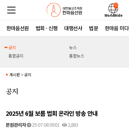
WorldWide
한마음선원
법회 · 신행
대행선사
법문
한마음 미디
공지
뉴스
통합공지
통합뉴스
게시판
>
공지
■
공지
2025년 6월 보름 법회 온라인 방송 안내
본원관리자
25-07-08 09:01
2,883