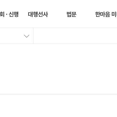
회 · 신행
대행선사
법문
한마음 