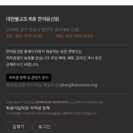
대한불교조계종 한마음선원
(13908) 경기 안양시 만안구 경수대로 1282
TEL. 031-470-3100
FAX. 031-470-3116
한마음선원 홈페이지에서 제공하는 모든 콘텐츠는
저작권법의 보호를 받습니다. 무단 복제, 배포, 온라인 게시 등은
금해주시기 바랍니다.
저작권 정책 및 콘텐츠 문의
한마음선원 미디어실 메일주소
cyber@hanmaum.org
COPYRIGHT (C) 2021
HANMAUM SEONWON
. ALL RIGHTS RESERVED.
회원가입약관
저작권 정책
"이 제작물은 아모레퍼시픽의 아리따글꼴을 사용하여 디자인 되었습니다."
길찾기
로그인