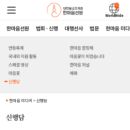
WorldWide
한마음선원
법회 · 신행
대행선사
법문
한마음 미디
연등축제
한마음 합창제
국내외 지원 활동
마음꽃이 피었습니다
스페셜 영상
한마음 저널
마음꽃
예화
신행담
한마음 미디어
>
신행담
■
신행담