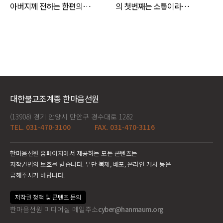
아버지께 전하는 한편의…
의 첫번째는 소통이라…
대한불교조계종 한마음선원
(13908) 경기 안양시 만안구 경수대로 1282
TEL. 031-470-3100
FAX. 031-470-3116
한마음선원 홈페이지에서 제공하는 모든 콘텐츠는
저작권법의 보호를 받습니다. 무단 복제, 배포, 온라인 게시 등은
금해주시기 바랍니다.
저작권 정책 및 콘텐츠 문의
한마음선원 미디어실 메일주소
cyber@hanmaum.org