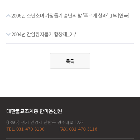
2006년 소년소녀 가장돕기 송년의 밤 '푸르게 살라'_1부 [연극]
2004년 간암환자돕기 합창제_2부
목록
대한불교조계종 한마음선원
(13908) 경기 안양시 만안구 경수대로 1282
TEL. 031-470-3100
FAX. 031-470-3116