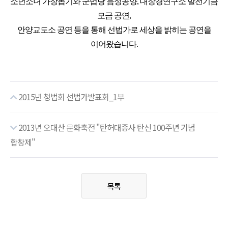
소년소녀 가장돕기와 군법당 음성공양, 대장경연구소 발전기금
모금 공연,
안양교도소 공연 등을 통해 선법가로 세상을 밝히는 공연을
이어왔습니다.
2015년 청법회 선법가발표회_1부
2013년 오대산 문화축전 "탄허대종사 탄신 100주년 기념
합창제"
목록