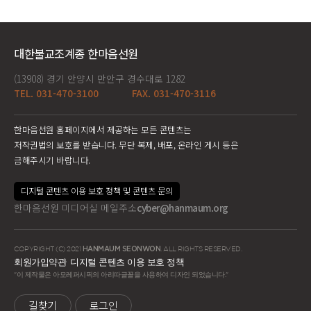
대한불교조계종 한마음선원
(13908) 경기 안양시 만안구 경수대로 1282
TEL. 031-470-3100
FAX. 031-470-3116
한마음선원 홈페이지에서 제공하는 모든 콘텐츠는
저작권법의 보호를 받습니다. 무단 복제, 배포, 온라인 게시 등은
금해주시기 바랍니다.
디지털 콘텐츠 이용 보호 정책 및 콘텐츠 문의
한마음선원 미디어실 메일주소
cyber@hanmaum.org
COPYRIGHT (C) 2021
HANMAUM SEONWON
. ALL RIGHTS RESERVED.
회원가입약관
디지털 콘텐츠 이용 보호 정책
"이 제작물은 아모레퍼시픽의 아리따글꼴을 사용하여 디자인 되었습니다."
길찾기
로그인