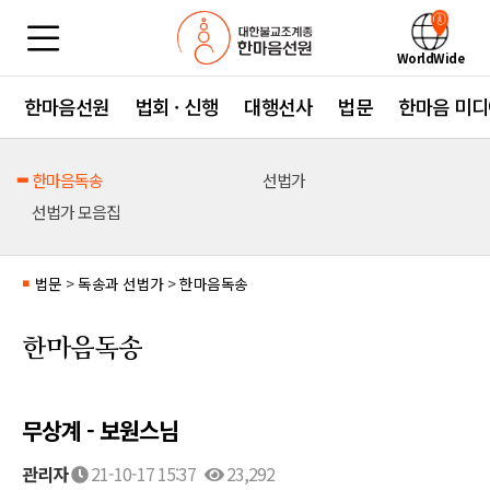
WorldWide
한마음선원
법회 · 신행
대행선사
법문
한마음 미디
한마음독송
선법가
선법가 모음집
법문
>
독송과 선법가
>
한마음독송
■
한마음독송
무상계 - 보원스님
관리자
21-10-17 15:37
23,292