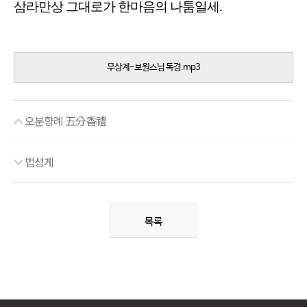
삼라만상 그대로가 한마음의 나툼일세.
무상계-보원스님 독경.mp3
오분향례 五分香禮
법성게
목록