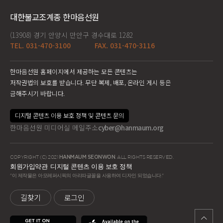
대한불교조계종 한마음선원
(13908) 경기 안양시 만안구 경수대로 1282
TEL. 031-470-3100
FAX. 031-470-3116
한마음선원 홈페이지에서 제공하는 모든 콘텐츠는
저작권법의 보호를 받습니다. 무단 복제, 배포, 온라인 게시 등은
금해주시기 바랍니다.
디지털 콘텐츠 이용 보호 정책 및 콘텐츠 문의
한마음선원 미디어실 메일주소
cyber@hanmaum.org
COPYRIGHT (C) 2021
HANMAUM SEONWON
. ALL RIGHTS RESERVED.
회원가입약관
디지털 콘텐츠 이용 보호 정책
"이 제작물은 아모레퍼시픽의 아리따글꼴을 사용하여 디자인 되었습니다."
길찾기
로그인