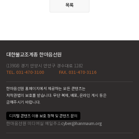
목록
대한불교조계종 한마음선원
(13908) 경기 안양시 만안구 경수대로 1282
TEL. 031-470-3100
FAX. 031-470-3116
한마음선원 홈페이지에서 제공하는 모든 콘텐츠는
저작권법의 보호를 받습니다. 무단 복제, 배포, 온라인 게시 등은
금해주시기 바랍니다.
디지털 콘텐츠 이용 보호 정책 및 콘텐츠 문의
한마음선원 미디어실 메일주소
cyber@hanmaum.org