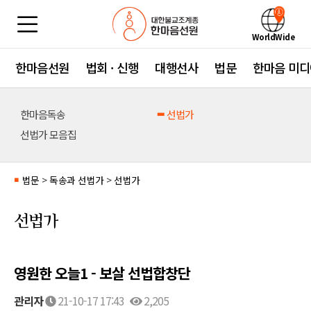
WorldWide
한마음선원
법회 · 신행
대행선사
법문
한마음 미디
한마음독송
선법가
선법가 모음집
법문
>
독송과 선법가
>
선법가
■
선법가
영원한 오늘1 - 보살 선법합창단
관리자
21-10-17 17:43
2,205