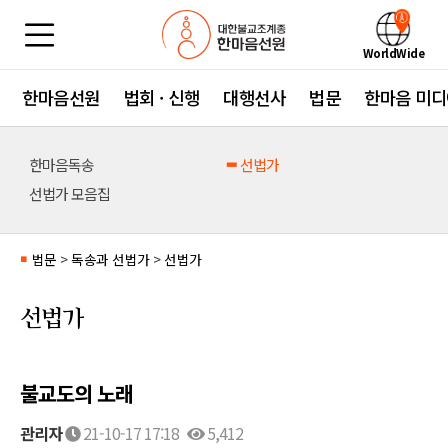
WorldWide
한마음선원
법회 · 신행
대행선사
법문
한마음 미디
한마음독송
선법가
선법가 모음집
법문
>
독송과 선법가
>
선법가
■
선법가
불교도의 노래
관리자
21-10-17 17:18
5,412