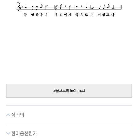
2불교도의 노래.mp3
삼귀의
한마음선원가