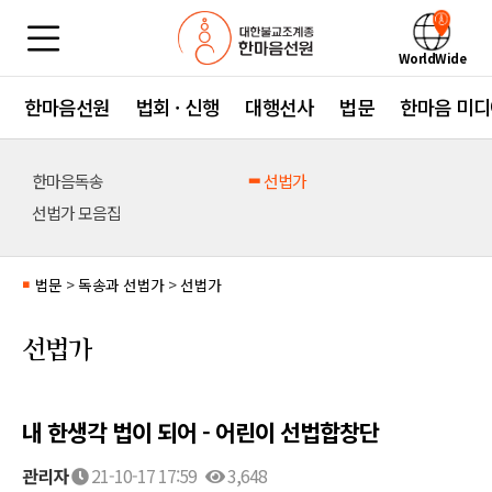
WorldWide
한마음선원
법회 · 신행
대행선사
법문
한마음 미디
한마음독송
선법가
선법가 모음집
법문
>
독송과 선법가
>
선법가
■
선법가
내 한생각 법이 되어 - 어린이 선법합창단
관리자
21-10-17 17:59
3,648