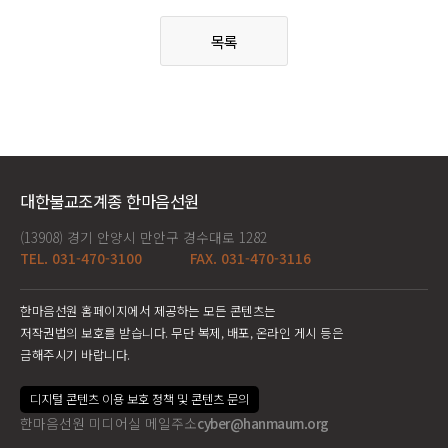
목록
대한불교조계종 한마음선원
(13908) 경기 안양시 만안구 경수대로 1282
TEL. 031-470-3100
FAX. 031-470-3116
한마음선원 홈페이지에서 제공하는 모든 콘텐츠는
저작권법의 보호를 받습니다. 무단 복제, 배포, 온라인 게시 등은
금해주시기 바랍니다.
디지털 콘텐츠 이용 보호 정책 및 콘텐츠 문의
한마음선원 미디어실 메일주소
cyber@hanmaum.org