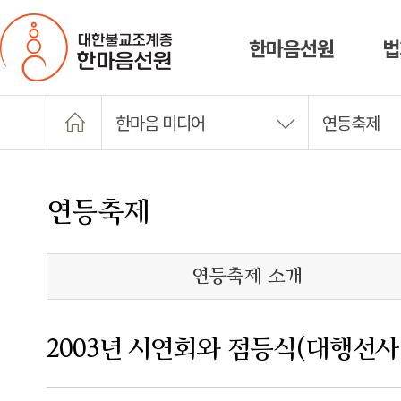
한마음선원
법
한마음 미디어
연등축제
연등축제
연등축제 소개
2003년 시연회와 점등식(대행선사