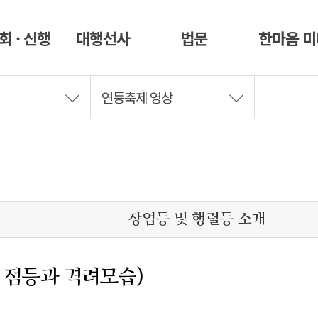
회 · 신행
대행선사
법문
한마음 
연등축제 영상
장엄등 및 행렬등 소개
 점등과 격려모습)