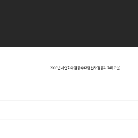
2003년 시연회와 점등식(대행선사 점등과 격려모습)