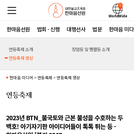
WorldWide
한마음선원
법회 · 신행
대행선사
법문
한마음 미디
연등축제 소개
장엄등 및 행렬등 소개
연등축제 영상
한마음 미디어
>
연등축제
>
연등축제 영상
■
연등축제
2023년 BTN_불국토와 근본 불성을 수호하는 두
백호! 아기자기한 아이디어들이 톡톡 튀는 등 -