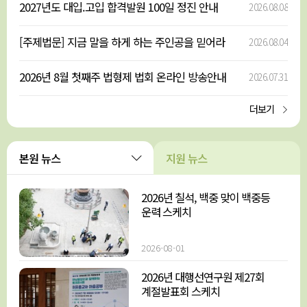
2027년도 대입.고입 합격발원 100일 정진 안내
2026.08.08
[주제법문] 지금 말을 하게 하는 주인공을 믿어라
2026.08.04
_222 - 영상 업로드
2026년 8월 첫째주 법형제 법회 온라인 방송안내
2026.07.31
더보기
본원 뉴스
지원 뉴스
2026년 칠석, 백중 맞이 백중등
운력 스케치
2026-08-01
2026년 대행선연구원 제27회
계절발표회 스케치