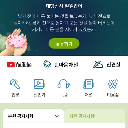
대행선사 일일법어
낳기 전에 이름 붙이는 것을 보았는가. 낳기 전으로
돌아가라. 낳기 전으로 돌아가 모든 것을 놓아 버리는데
거기에 이름 붙을 사이가 있겠는가.
공유하기
법문
선법가
독송
저널
마음꽃
본원 공지사항
지원 공지사항