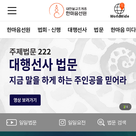
WorldWide
한마음선원
법회 · 신행
대행선사
법문
한마음 미디
2
/
4
일일법문
일일요전
법문 검색