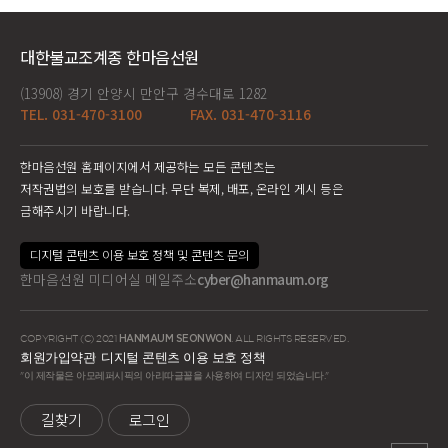
대한불교조계종 한마음선원
(13908) 경기 안양시 만안구 경수대로 1282
TEL. 031-470-3100
FAX. 031-470-3116
한마음선원 홈페이지에서 제공하는 모든 콘텐츠는
저작권법의 보호를 받습니다. 무단 복제, 배포, 온라인 게시 등은
금해주시기 바랍니다.
디지털 콘텐츠 이용 보호 정책 및 콘텐츠 문의
한마음선원 미디어실 메일주소
cyber@hanmaum.org
COPYRIGHT (C) 2021
HANMAUM SEONWON
. ALL RIGHTS RESERVED.
회원가입약관
디지털 콘텐츠 이용 보호 정책
"이 제작물은 아모레퍼시픽의 아리따글꼴을 사용하여 디자인 되었습니다."
길찾기
로그인