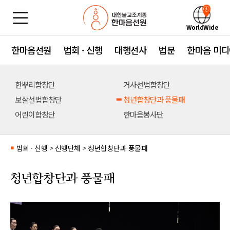
WorldWide
한마음선원
법회 · 신행
대행선사
법문
한마음 미디
한뿌리합창단
거사선법합창단
보살선법합창단
청년합창단과 풍물패
어린이합창단
한마음봉사단
법회 · 신행
>
신행단체
>
청년합창단과 풍물패
■
청년합창단과 풍물패