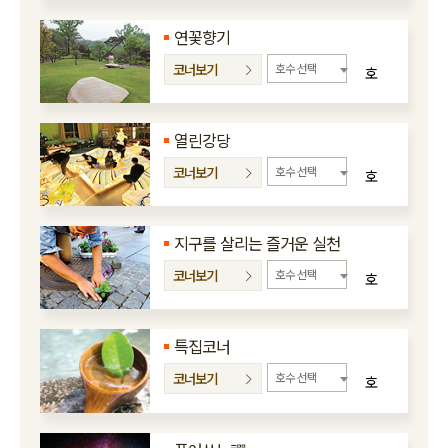
연꽃향기
코너보기
호수 선택
호
열린강당
코너보기
호수 선택
호
지구를 살리는 즐거운 실천
코너보기
호수 선택
호
특집코너
코너보기
호수 선택
호