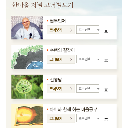
한마음 저널 코너별보기
권두법어
코너보기
호수 선택
호
수행의 길잡이
코너보기
호수 선택
호
신행담
코너보기
호수 선택
호
아이와 함께 하는 마음공부
코너보기
호수 선택
호