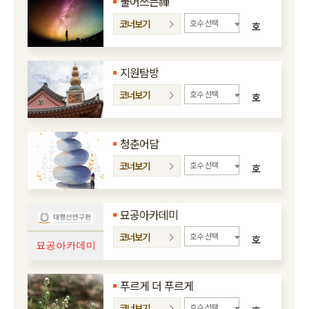
풀어쓰는禪
코너보기
호수 선택
호
지원탐방
코너보기
호수 선택
호
청춘어담
코너보기
호수 선택
호
묘공아카데미
코너보기
호수 선택
호
푸르게 더 푸르게
코너보기
호수 선택