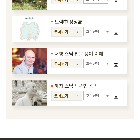
호
노력中 성장高
코너보기
호수 선택
호
대행 스님 법문 용어 이해
코너보기
호수 선택
호
혜자 스님의 관법 강의
코너보기
호수 선택
호