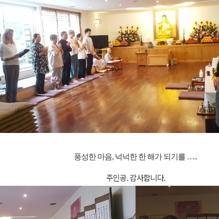
풍성한 마음
,
넉넉한 한 해가 되기를
…..
주인공
.
감사합니다
.