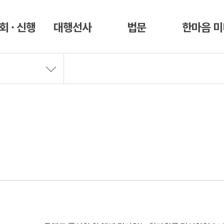
회 · 신행
대행선사
법문
한마음 