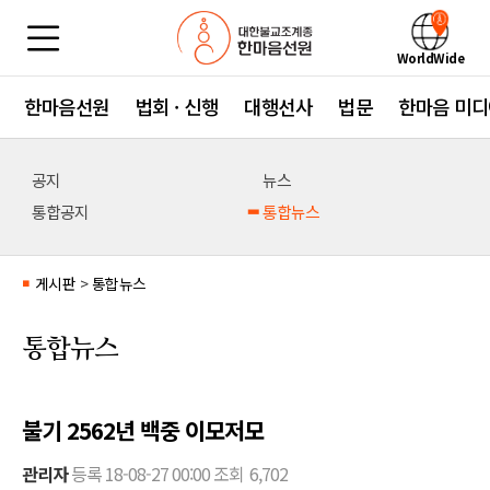
WorldWide
한마음선원
법회 · 신행
대행선사
법문
한마음 미디
공지
뉴스
통합공지
통합뉴스
게시판
>
통합뉴스
■
통합뉴스
불기 2562년 백중 이모저모
관리자
등록
18-08-27 00:00
조회
6,702