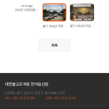
mage
no image
2018년 마음등불(너 나 하나라네!)
2018년 마음등불(너 나 하나라네!)
불기 2652년 마음등불 & 너 나 하나라네!
불기 2562년 백중 이모저모
목록
대한불교조계종 한마음선원
(13908) 경기 안양시 만안구 경수대로 1282
TEL. 031-470-3100
FAX. 031-470-3116