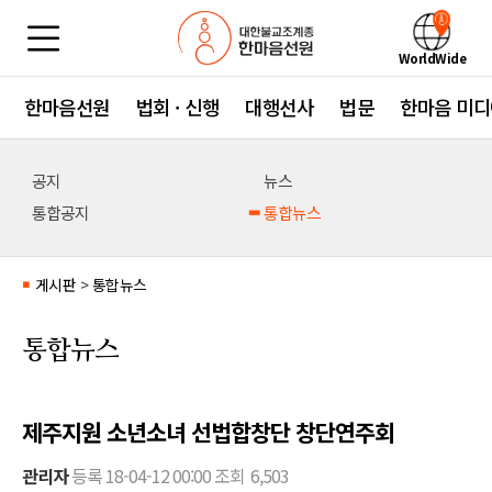
WorldWide
한마음선원
법회 · 신행
대행선사
법문
한마음 미디
공지
뉴스
통합공지
통합뉴스
게시판
>
통합뉴스
■
통합뉴스
제주지원 소년소녀 선법합창단 창단연주회
관리자
등록
18-04-12 00:00
조회
6,503