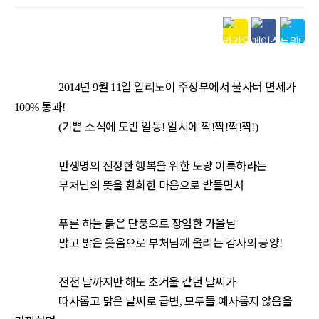
본문
년
월
일 일리노이 주정부에서 불사터 면세가
2014
9
11
통과
100%
!
기쁜 소식에 도반 일동
일시에 짝
짝
짝
짝
(
!
!
!
!
!)
만생명의 진정한 행복을 위한 도량 이룩하라는
부처님의 뜻을 환희한 마음으로 받들면서
푸른 하늘 붉은 단풍으로 장엄한 가을날
맑고 밝은 웃음으로 부처님께 올리는 감사의 공양
!
전전 날까지만 해도 초겨울 같던 날씨가
따사롭고 맑은 날씨로 급변
모두들 예사롭지 않음을
,