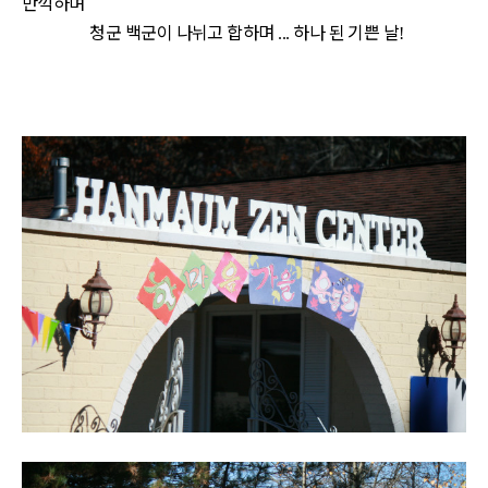
만끽하며
청군
백군이 나뉘고 합하며
하나 된 기쁜 날
...
!