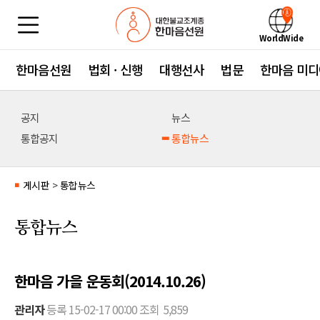
WorldWide
한마음선원
법회 · 신행
대행선사
법문
한마음 미디
공지
뉴스
통합공지
통합뉴스
게시판
>
통합뉴스
■
통합뉴스
한마음 가을 운동회(2014.10.26)
관리자
등록
15-02-17 00:00
조회
5,859