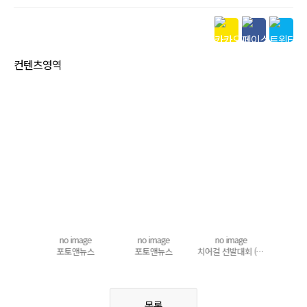
본문
컨텐츠영역
mage
no image
no image
no image
no 
앤뉴스
포토앤뉴스
포토앤뉴스
치어걸 선발대회 (2005 한마음체육대회)
포토
목록