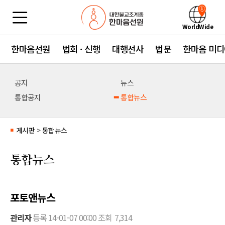
WorldWide
한마음선원
법회 · 신행
대행선사
법문
한마음 미디
공지
뉴스
통합공지
통합뉴스
게시판
>
통합뉴스
■
통합뉴스
포토앤뉴스
관리자
등록
14-01-07 00:00
조회
7,314