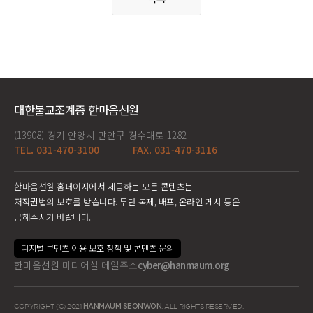
대한불교조계종 한마음선원
(13908) 경기 안양시 만안구 경수대로 1282
TEL. 031-470-3100
FAX. 031-470-3116
한마음선원 홈페이지에서 제공하는 모든 콘텐츠는
저작권법의 보호를 받습니다. 무단 복제, 배포, 온라인 게시 등은
금해주시기 바랍니다.
디지털 콘텐츠 이용 보호 정책 및 콘텐츠 문의
한마음선원 미디어실 메일주소
cyber@hanmaum.org
COPYRIGHT (C) 2021
HANMAUM SEONWON
. ALL RIGHTS RESERVED.