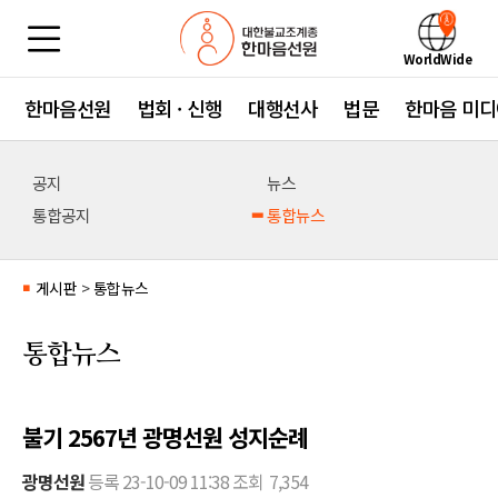
WorldWide
한마음선원
법회 · 신행
대행선사
법문
한마음 미디
공지
뉴스
통합공지
통합뉴스
게시판
>
통합뉴스
■
통합뉴스
불기 2567년 광명선원 성지순례
광명선원
등록
23-10-09 11:38
조회
7,354