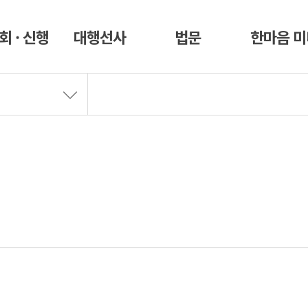
회 · 신행
대행선사
법문
한마음 