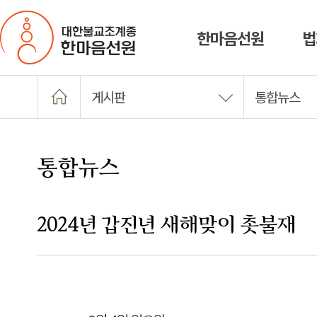
한마음선원
법
게시판
통합뉴스
통합뉴스
2024년 갑진년 새해맞이 촛불재