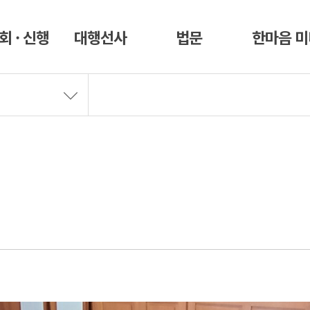
회 · 신행
대행선사
법문
한마음 