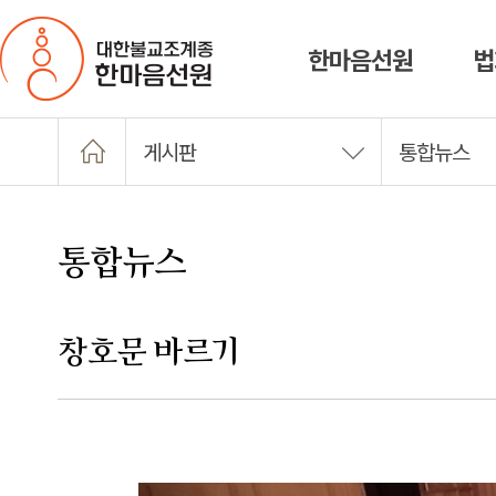
한마음선원
법
게시판
통합뉴스
통합뉴스
창호문 바르기