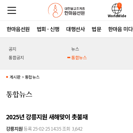
WorldWide
한마음선원
법회 · 신행
대행선사
법문
한마음 미디
공지
뉴스
통합공지
통합뉴스
게시판
>
통합뉴스
■
통합뉴스
2025년 강릉지원 새해맞이 촛불재
강릉지원
등록
25-02-25 14:35
조회
3,642