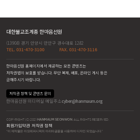
대한불교조계종 한마음선원
(13908) 경기 안양시 만안구 경수대로 1282
TEL. 031-470-3100
FAX. 031-470-3116
한마음선원 홈페이지에서 제공하는 모든 콘텐츠는
저작권법의 보호를 받습니다. 무단 복제, 배포, 온라인 게시 등은
금해주시기 바랍니다.
저작권 정책 및 콘텐츠 문의
한마음선원 미디어실 메일주소
cyber@hanmaum.org
COPYRIGHT (C) 2021
HANMAUM SEONWON
. ALL RIGHTS RESERVED.
회원가입약관
저작권 정책
"이 제작물은 아모레퍼시픽의 아리따글꼴을 사용하여 디자인 되었습니다."