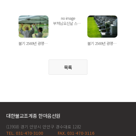
no image
부처님오신날 스케치
지역 기관장 도량 방문
불기 2569년 광명선원 부처님오신날
불기 2569년 광명선원 백중
목록
대한불교조계종 한마음선원
(13908) 경기 안양시 만안구 경수대로 1282
TEL. 031-470-3100
FAX. 031-470-3116