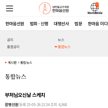
WorldWide
한마음선원
법회 · 신행
대행선사
법문
한마음 미디
공지
뉴스
통합공지
통합뉴스
게시판
>
통합뉴스
■
통합뉴스
부처님오신날 스케치
광명선원
등록
25-05-26 21:34
조회
4,368