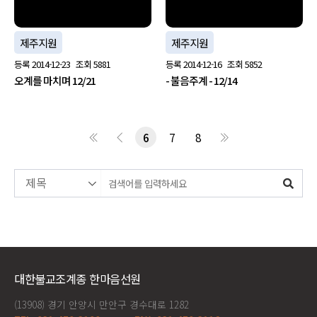
제주지원
제주지원
등록
2014-12-23
조회
5881
등록
2014-12-16
조회
5852
오계를 마치며 12/21
- 불음주계 - 12/14
6
7
8
대한불교조계종 한마음선원
(13908) 경기 안양시 만안구 경수대로 1282