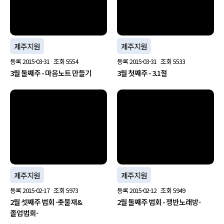
제주지원
제주지원
등록
2015-03-31
조회
5554
등록
2015-03-31
조회
5533
3월 둘째주 - 마음노트 만들기
3월 첫째주 - 3.1절
no image
no image
제주지원
제주지원
등록
2015-02-17
조회
5973
등록
2015-02-12
조회
5949
2월 셋째주 법회 -촛불재&
2월 둘째주 법회 - 쟁반노래방-
졸업법회-