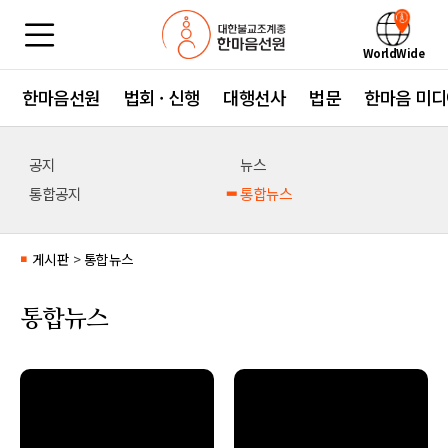
WorldWide
한마음선원
법회 · 신행
대행선사
법문
한마음 미디
공지
뉴스
통합공지
통합뉴스
게시판
>
통합뉴스
■
통합뉴스
no image
no image