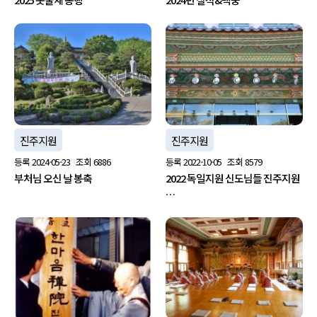
진주지원
진주지원
등록
2024-05-23
조회
6886
등록
2022-10-05
조회
8579
부처님 오신 날 봉축
2022 독일지원 신도님들 진주지원
…