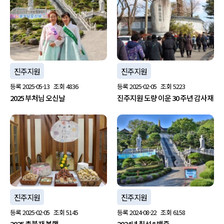
진주지원
진주지원
등록
2025-05-13
조회
4836
등록
2025-02-05
조회
5223
2025 부처님 오신날
진주지원 도량 이운 30 주년 감사재
진주지원
진주지원
등록
2025-02-05
조회
5145
등록
2024-08-22
조회
6158
2025 촛불재 봉행
2024년 칠석&백중