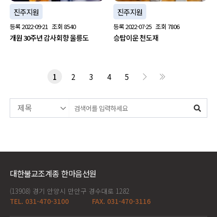
진주지원
진주지원
등록
2022-09-21
조회
8540
등록
2022-07-25
조회
7806
개원 30주년 감사회향 울릉도
승탑이운 천도재
1
2
3
4
5
대한불교조계종 한마음선원
(13908) 경기 안양시 만안구 경수대로 1282
TEL. 031-470-3100
FAX. 031-470-3116