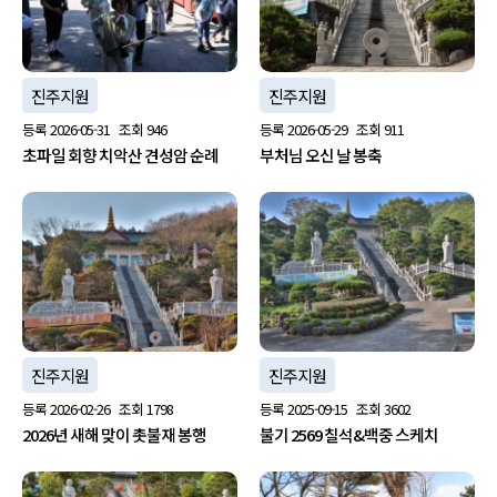
진주지원
진주지원
등록
2026-05-31
조회
946
등록
2026-05-29
조회
911
초파일 회향 치악산 견성암 순례
부처님 오신 날 봉축
진주지원
진주지원
등록
2026-02-26
조회
1798
등록
2025-09-15
조회
3602
2026년 새해 맞이 촛불재 봉행
불기 2569 칠석&백중 스케치