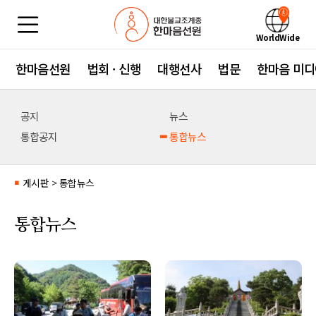
WorldWide
한마음선원
법회 · 신행
대행선사
법문
한마음 미디
공지
뉴스
통합공지
통합뉴스
게시판
>
통합뉴스
■
통합뉴스