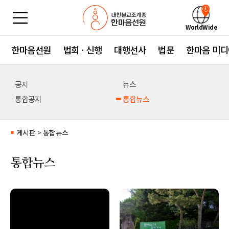
WorldWide
한마음선원
법회 · 신행
대행선사
법문
한마음 미디
공지
뉴스
통합공지
통합뉴스
게시판
>
통합뉴스
■
통합뉴스
no image