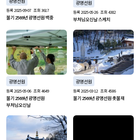
광명선원
광명선원
등록
2025-09-07
조회
3617
등록
2025-05-26
조회
4382
불기 2569년 광명선원 백중
부처님오신날 스케치
광명선원
광명선원
등록
2025-05-06
조회
4649
등록
2025-03-12
조회
4586
불기 2569년 광명선원
불기 2569년 광명선원 촛불재
부처님오신날
no image