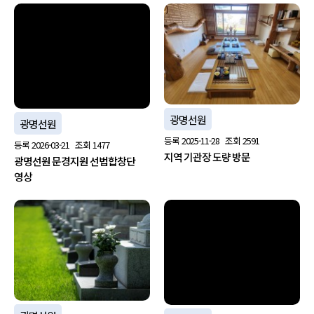
no image
광명선원
광명선원
등록
2025-11-28
조회
2591
등록
2026-03-21
조회
1477
지역 기관장 도량 방문
광명선원 문경지원 선법합창단
영상
no image