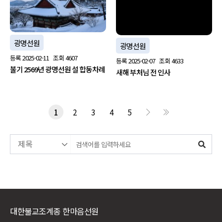
광명선원
광명선원
등록
2025-02-11
조회
4607
등록
2025-02-07
조회
4633
불기 2569년 광명선원 설 합동차례
새해 부처님 전 인사
1
2
3
4
5
대한불교조계종 한마음선원