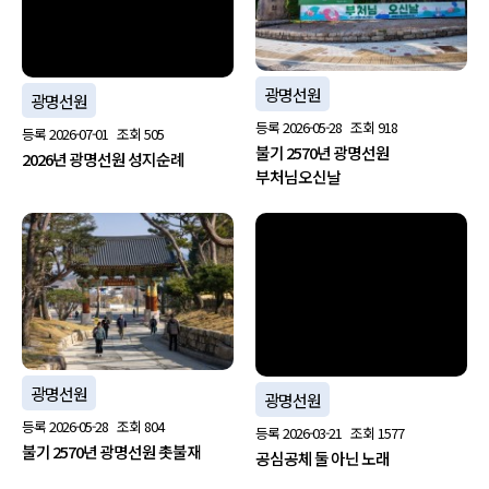
광명선원
광명선원
등록
2026-05-28
조회
918
등록
2026-07-01
조회
505
불기 2570년 광명선원
2026년 광명선원 성지순례
부처님오신날
no image
광명선원
광명선원
등록
2026-05-28
조회
804
등록
2026-03-21
조회
1577
불기 2570년 광명선원 촛불재
공심공체 둘 아닌 노래