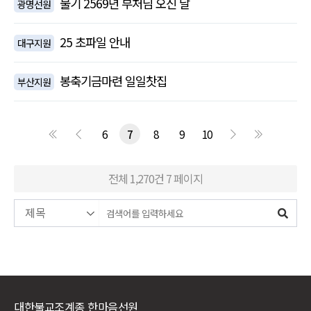
불기 2569년 부처님 오신 날
광명선원
25 초파일 안내
대구지원
봉축기금마련 일일찻집
부산지원
6
7
8
9
10
전체 1,270건
7 페이지
대한불교조계종 한마음선원