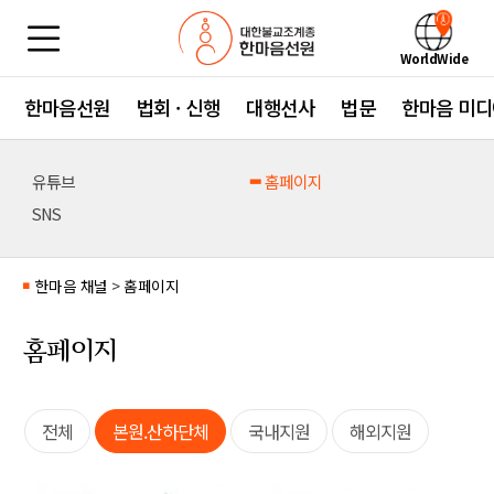
WorldWide
한마음선원
법회 · 신행
대행선사
법문
한마음 미디
유튜브
홈페이지
SNS
한마음 채널
>
홈페이지
■
홈페이지
전체
본원.산하단체
국내지원
해외지원