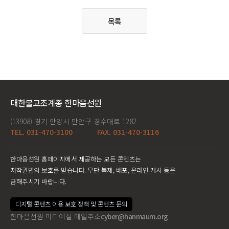
목록
대한불교조계종 한마음선원
(13908) 경기 안양시 만안구 경수대로 1282
TEL. 031-470-3100
FAX. 031-470-3116
한마음선원 홈페이지에서 제공하는 모든 콘텐츠는
저작권법의 보호를 받습니다. 무단 복제, 배포, 온라인 게시 등은
금해주시기 바랍니다.
디지털 콘텐츠 이용 보호 정책 및 콘텐츠 문의
한마음선원 미디어실 메일주소
cyber@hanmaum.org