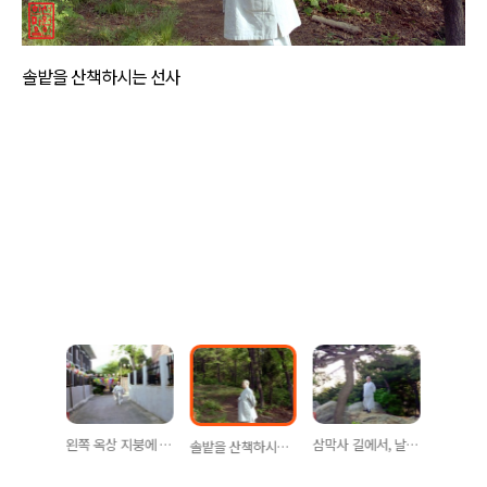
솔밭을 산책하시는 선사
 뒷모습
왼쪽 옥상 지붕에 옛 3층법당이 보입니다.
삼막사 길에서, 날짜 미상
솔밭을 산책하시는 선사