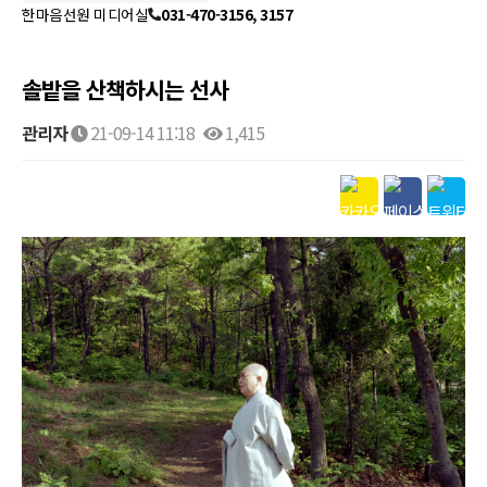
한마음선원 미디어실
031-470-3156, 3157
솔밭을 산책하시는 선사
관리자
21-09-14 11:18
1,415
본문