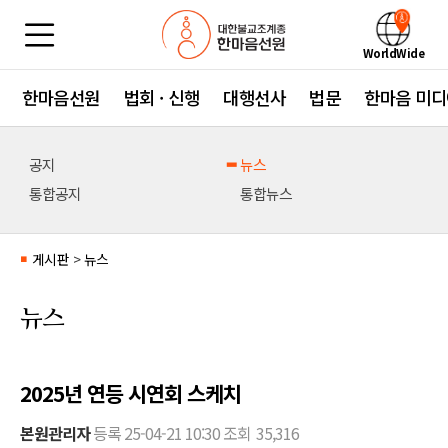
WorldWide
한마음선원
법회 · 신행
대행선사
법문
한마음 미디
공지
뉴스
통합공지
통합뉴스
게시판
>
뉴스
■
뉴스
2025년 연등 시연회 스케치
본원관리자
등록
25-04-21 10:30
조회
35,316