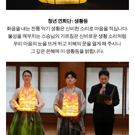
청년 연희단 : 생황등
화음을 내는 전통 악기 생황은
신비한 소리로 마음을 적십니다.
불성을 깨우치는 스승님의 가르침은
신비로운 생황 소리처럼
우리 마음의 눈을 뜨게 하고
지혜의 문을 열게 해 주시니
그 깊은 은혜에 이 생황등을 밝힙니다.