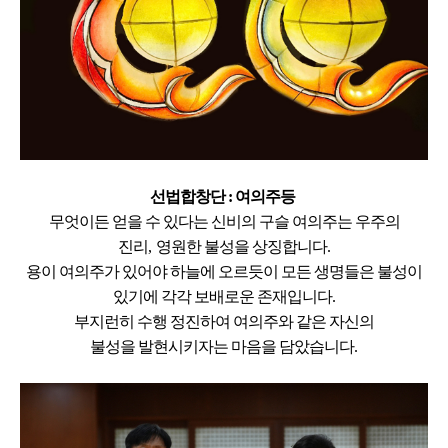
선법합창단 :
여의주등
무엇이든 얻을 수 있다는
신비의 구슬 여의주는
우주의
진리
,
영원한 불성을 상징합니다
.
용이 여의주가 있어야 하늘에 오르듯이
모든 생명들은 불성이
있기에
각각 보배로운 존재입니다
.
부지런히 수행 정진하여
여의주와 같은 자신의
불성을
발현시키자는 마음을 담았습니다
.