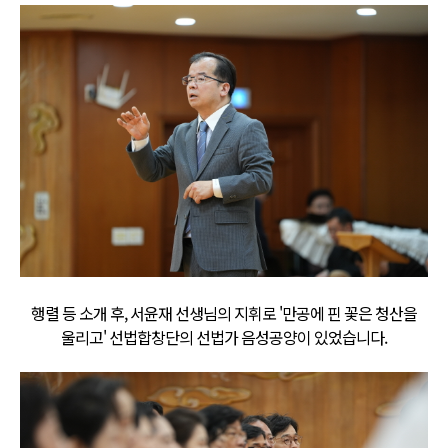
행렬 등 소개 후, 서윤재 선생님의 지휘로 '만공에 핀 꽃은 청산을
울리고' 선법합창단의 선법가 음성공양이 있었습니다.