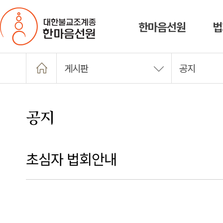
한마음선원
법
게시판
공지
공지
초심자 법회안내