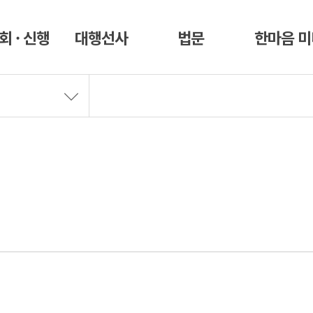
회 · 신행
대행선사
법문
한마음 