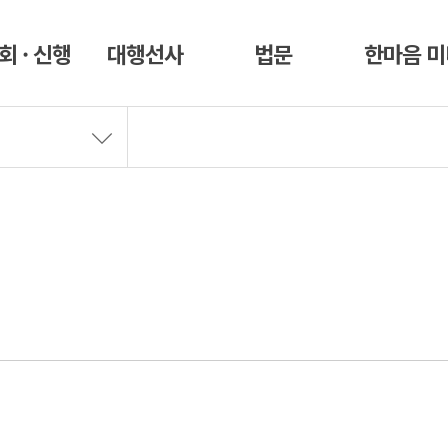
회 · 신행
대행선사
법문
한마음 