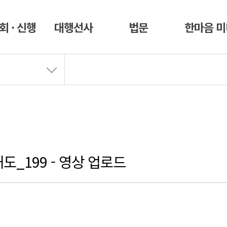
회 · 신행
대행선사
법문
한마음 
도_199 - 영상 업로드