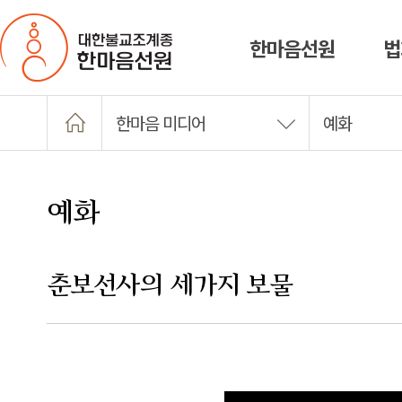
한마음선원
법
한마음 미디어
예화
예화
춘보선사의 세가지 보물