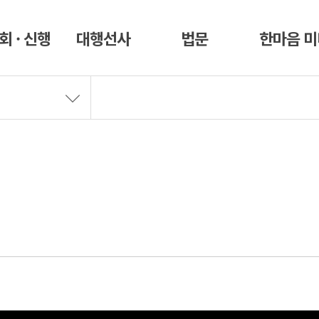
회 · 신행
대행선사
법문
한마음 