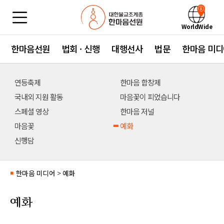
WorldWide
한마음선원
법회 · 신행
대행선사
법문
한마음 미디
연등축제
한마음 합창제
국내외 지원 활동
마음꽃이 피었습니다
스페셜 영상
한마음 저널
마음꽃
예화
신행담
한마음 미디어
>
예화
■
예화