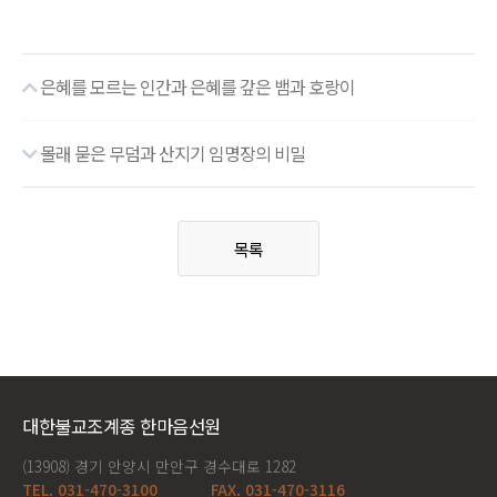
은혜를 모르는 인간과 은혜를 갚은 뱀과 호랑이
몰래 묻은 무덤과 산지기 임명장의 비밀
목록
대한불교조계종 한마음선원
(13908) 경기 안양시 만안구 경수대로 1282
TEL. 031-470-3100
FAX. 031-470-3116