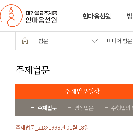
한마음선원
법
법문
미디어 법문
주제법문
주제법문영상
주제법문
영상법문
수행법의 
주제법문_218-1998년 01월 18일