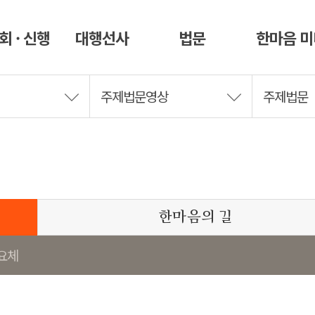
회 · 신행
대행선사
법문
한마음 
주제법문영상
주제법문
한마음의 길
요체