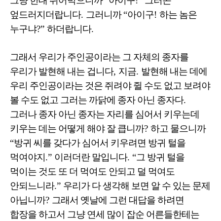
그냥 한대 쥐어박으니까
“
아이구
!”
그러곤
엎드러지더랍니다
.
그러니까
“
아이구
!
하는 놈은
누구냐
?”
하더랍니다
.
그래서 우리가 주인공이라는 그 자체의 종자를
우리가 발현해 내는 겁니다
,
지금
.
발현해 내는 데에
우리 주인공이라는 것은 쥐려야 쥘 수도 없고 보려야
볼 수도 없고 그러는 까닭에 종자 아닌 종자다
.
그러나 종자 아닌 종자는 자리를 심어서 키우는데
키우는 데는 어떻게 해야 잘 큽니까
?
하고 물으니까
“
방귀 씨를 갖다가 심어서 키우려면 방귀 털을
먹여야지
.”
이러더란 말입니다
. “
그 방귀 털을
먹이는 것도 또 더 먹여도 안되고 덜 먹여도
안되느니라
.”
우리가 다 생각해 보면 알 수 있는 문제
아닙니까
?
그래서 옛날에 그런 대답을 하려면
합장을 하고서 그냥 연세 많이 잡순 어른들한테는