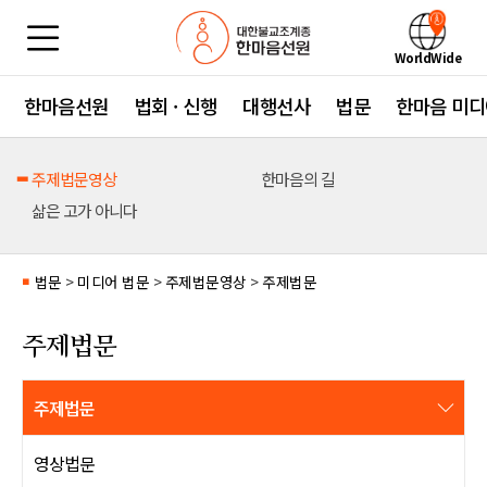
WorldWide
한마음선원
법회 · 신행
대행선사
법문
한마음 미디
주제법문영상
한마음의 길
삶은 고가 아니다
법문
>
미디어 법문
>
주제법문영상
>
주제법문
■
주제법문
주제법문
영상법문