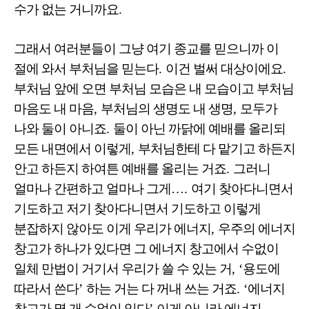
수가 없는 거니까요
.
그래서 여러분들이 그냥 여기 종교를 믿으니까 이
절에 와서 부처님을 믿는다
.
이건 벌써 대상이에요
.
부처님 앞에 오면 부처님 모습은 내 모습이고 부처님
마음도 내 마음
,
부처님의 생명도 내 생명
,
모두가
나와 둘이 아니죠
.
둘이 아닌 까닭에 예배를 올리되
모든 내면에서 이렇게
,
부처님한테 다 맡기고 하든지
안고 하든지 하여튼 예배를 올리는 거죠
.
그러니
얼마나 간편하고 얼마나 그게
…
.
여기 찾아다니면서
기도하고 저기 찾아다니면서 기도하고 이렇게
분잡하지 않아도 이게 우리가 에너지
,
우주의 에너지
창고가 하나가 있다면 그 에너지 창고에서 수없이
일체 만법이 거기서 우리가 쓸 수 있는 거
, ‘
용도에
따라서 쓴다
’
하는 거는 다 꺼내 쓰는 거죠
. ‘
에너지
창고가 몇 개 수없이 있다
’
이게 아니라 에너지