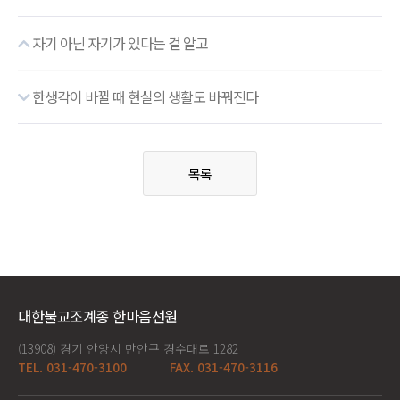
자기 아닌 자기가 있다는 걸 알고
한생각이 바뀔 때 현실의 생활도 바꿔진다
목록
대한불교조계종 한마음선원
(13908) 경기 안양시 만안구 경수대로 1282
TEL. 031-470-3100
FAX. 031-470-3116