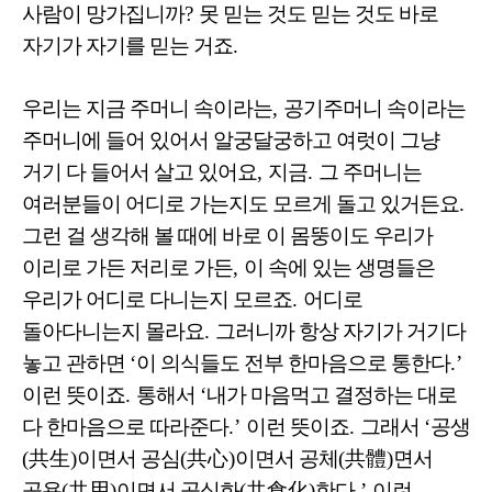
사람이 망가집니까
?
못 믿는 것도 믿는 것도 바로
자기가 자기를 믿는 거죠
.
우리는 지금 주머니 속이라는
,
공기주머니 속이라는
주머니에 들어 있어서 알궁달궁하고 여럿이 그냥
거기 다 들어서 살고 있어요
,
지금
.
그 주머니는
여러분들이 어디로 가는지도 모르게 돌고 있거든요
.
그런 걸 생각해 볼 때에 바로 이 몸뚱이도 우리가
이리로 가든 저리로 가든
,
이 속에 있는 생명들은
우리가 어디로 다니는지 모르죠
.
어디로
돌아다니는지 몰라요
.
그러니까 항상 자기가 거기다
놓고 관하면
‘
이 의식들도 전부 한마음으로 통한다
.’
이런 뜻이죠
.
통해서
‘
내가 마음먹고 결정하는 대로
다 한마음으로 따라준다
.’
이런 뜻이죠
.
그래서
‘
공생
(
共生
)
이면서 공심
(
共心
)
이면서 공체
(
共體
)
면서
공용
(
共用
)
이면서 공식화
(
共食化
)
한다
.’
이런