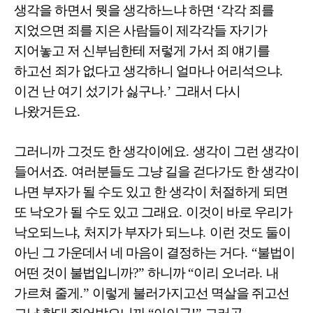
생각을 하면서 뭣을 생각하느냐 하면
‘
각각 죄를
지었으면 죄를 지은 사람들이 제각각들 자기가
지어놓고 저 신부님한테 저렇게 가서 죄 얘기를
하고선 죄가 없다고 생각하니 얼마나 어리석으냐
.
이건 난 여기 섰기가 싫구나
.’
그래서 다시
나왔거든요
.
그러니까 그것도 한 생각이에요
.
생각이 그런 생각이
들어서죠
.
여러분들도 그냥 길을 걷다가도 한 생각이
나면 부자가 될 수도 있고 한 생각이 처절하게 되면
또 낙오가 될 수도 있고 그래요
.
이것이 바로 우리가
낙오되느냐
,
처지가 부자가 되느냐
.
이런 것도 둘이
아닌 그 가운데서 네 마음이 결정하는 거다
. “
불법이
어떤 것이 불법입니까
?”
하니까
“
이리 오너라
.
내
가르쳐 줄게
.”
이렇게 불러가지고선 멱살을 쥐고선