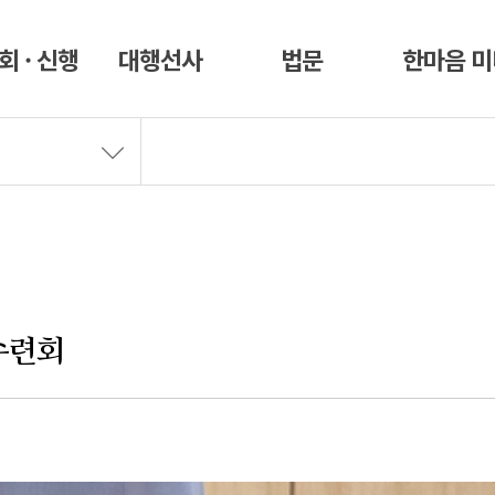
회 · 신행
대행선사
법문
한마음 
름수련회