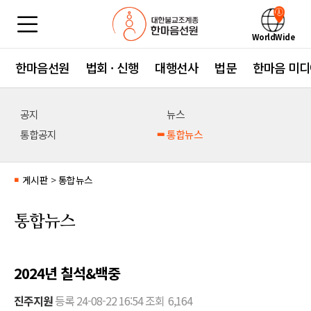
WorldWide
한마음선원
법회 · 신행
대행선사
법문
한마음 미디
공지
뉴스
통합공지
통합뉴스
게시판
>
통합뉴스
■
통합뉴스
2024년 칠석&백중
진주지원
등록
24-08-22 16:54
조회
6,164