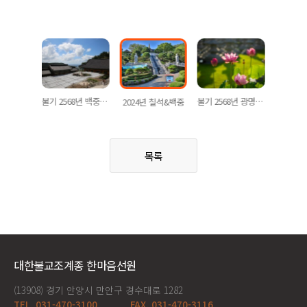
년 백중
불기 2568년 백중 합동천도재, 점등식
불기 2568년 광명선원 백중
2024년 칠석&백중
목록
대한불교조계종 한마음선원
(13908) 경기 안양시 만안구 경수대로 1282
TEL. 031-470-3100
FAX. 031-470-3116