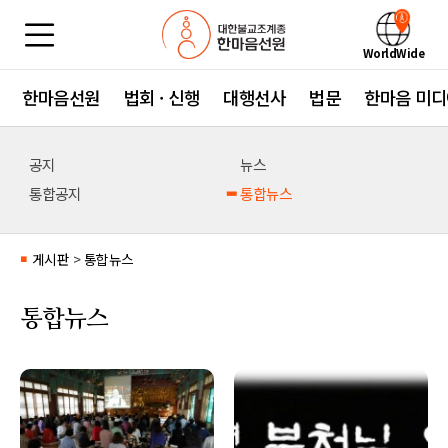
WorldWide
한마음선원
법회 · 신행
대행선사
법문
한마음 미디
공지
뉴스
통합공지
통합뉴스
게시판
>
통합뉴스
■
통합뉴스