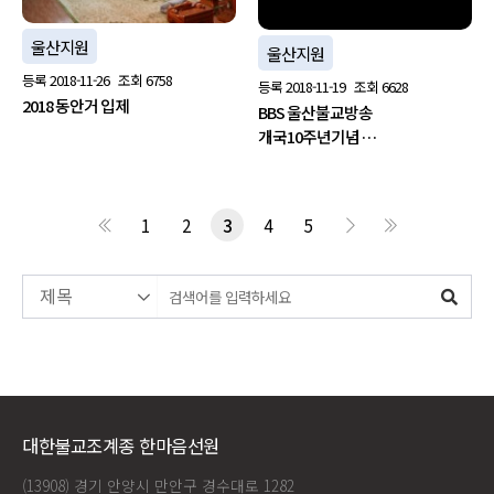
울산지원
울산지원
등록
2018-11-26
조회
6758
등록
2018-11-19
조회
6628
2018 동안거 입제
BBS 울산불교방송
개국10주년기념 …
1
2
3
4
5
대한불교조계종 한마음선원
(13908) 경기 안양시 만안구 경수대로 1282