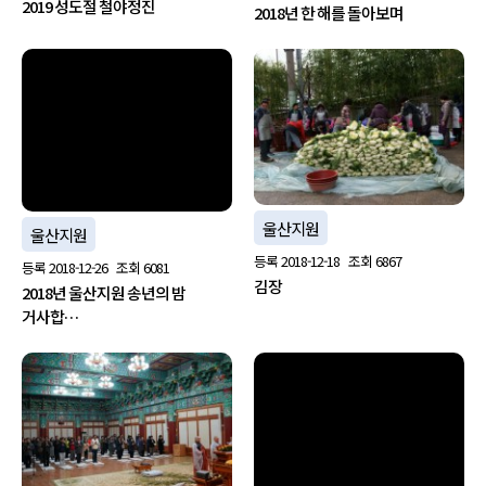
2019 성도절 철야정진
2018년 한 해를 돌아보며
no image
울산지원
울산지원
등록
2018-12-18
조회
6867
등록
2018-12-26
조회
6081
김장
2018년 울산지원 송년의 밤
거사합…
no image