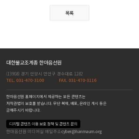
목록
대한불교조계종 한마음선원
(13908) 경기 안양시 만안구 경수대로 1282
TEL. 031-470-3100
FAX. 031-470-3116
한마음선원 홈페이지에서 제공하는 모든 콘텐츠는
저작권법의 보호를 받습니다. 무단 복제, 배포, 온라인 게시 등은
금해주시기 바랍니다.
디지털 콘텐츠 이용 보호 정책 및 콘텐츠 문의
한마음선원 미디어실 메일주소
cyber@hanmaum.org