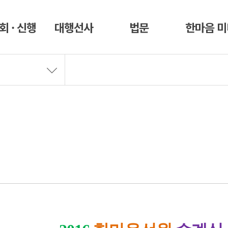
회 · 신행
대행선사
법문
한마음 