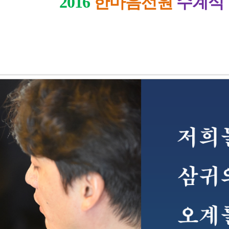
2016
한마음선원
수계식