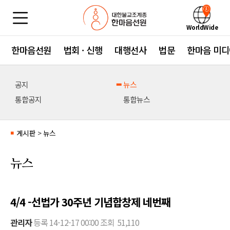
WorldWide
한마음선원
법회 · 신행
대행선사
법문
한마음 미디
공지
뉴스
통합공지
통합뉴스
게시판
>
뉴스
■
뉴스
4/4 -선법가 30주년 기념합창제 네번째
관리자
등록
14-12-17 00:00
조회
51,110